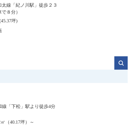
加太線「紀ノ川駅」徒歩２３
車で８分）
(45.37坪)
画
阪和線「下松」駅より徒歩4分
82㎡（40.17坪）～