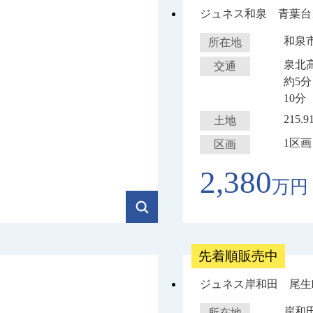
ジュネス和泉 青葉台
和泉
所在地
泉北
交通
約5
10分
215.
土地
1区画
区画
2,380
万円
先着順販売中
ジュネス岸和田 尾生
岸和
所在地