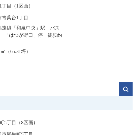
1丁目（1区画）
市青葉台1丁目
高速線「和泉中央」駅 バス
分 「はつが野口」停 徒歩約
91㎡（65.31坪）
町5丁目（8区画）
田市尾生町5丁目