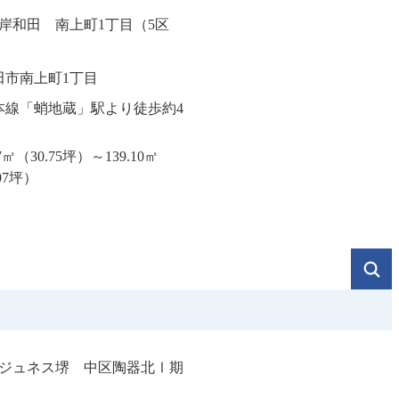
岸和田 南上町1丁目（5区
田市南上町1丁目
本線「蛸地蔵」駅より徒歩約4
67㎡（30.75坪）～139.10㎡
07坪）
ジュネス堺 中区陶器北Ⅰ期