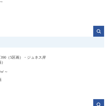
～
390（5区画）・ジュネス岸
画）
59㎡～
画