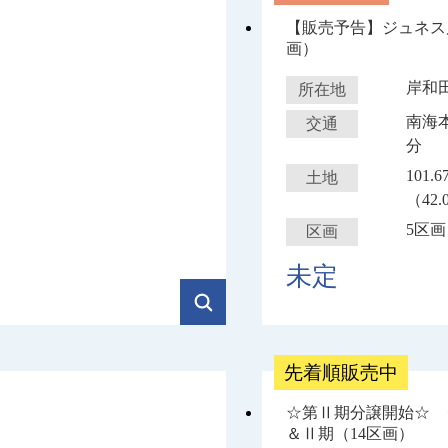
【販売予告】ジュネス
画）
岸和
所在地
南海
交通
分
101.
土地
（42.
5区画
区画
未定
先着順販売中
☆第Ⅱ期分譲開始☆ 
＆Ⅱ期（14区画）