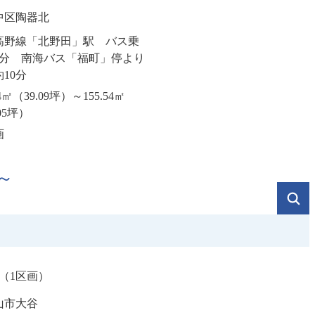
中区陶器北
高野線「北野田」駅 バス乗
4分 南海バス「福町」停より
10分
24㎡（39.09坪）～155.54㎡
05坪）
画
～
（1区画）
山市大谷