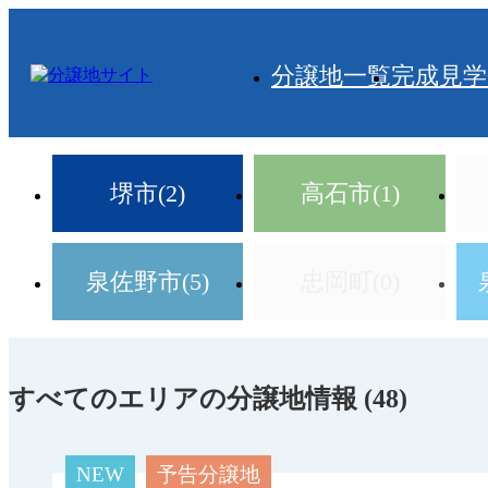
分譲地一覧
完成見学
堺市(2)
高石市(1)
泉佐野市(5)
忠岡町(0)
すべてのエリアの分譲地情報 (48)
NEW
予告分譲地