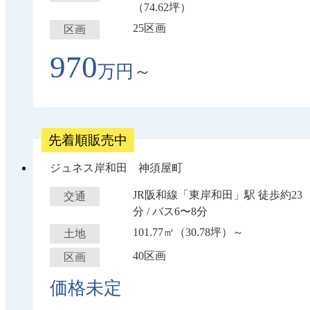
（74.62坪）
25区画
区画
970
万円～
先着順販売中
ジュネス岸和田 神須屋町
JR阪和線「東岸和田」駅 徒歩約23
交通
分 / バス6〜8分
101.77㎡（30.78坪）～
土地
40区画
区画
価格未定