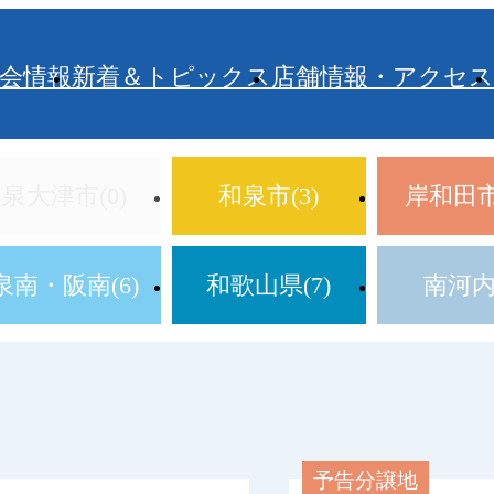
会情報
新着＆トピックス
店舗情報・アクセス
泉大津市(0)
和泉市(3)
岸和田市(
泉南・阪南(6)
和歌山県(7)
南河内(
予告分譲地