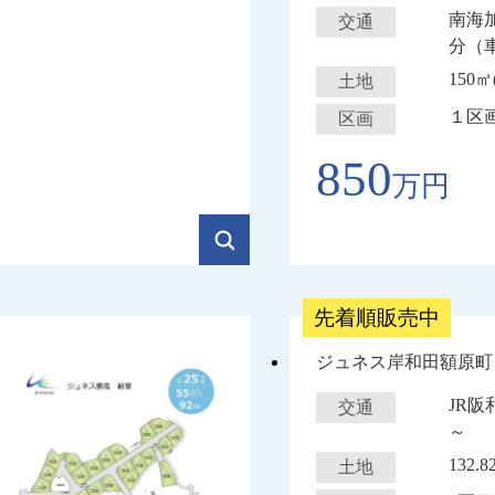
南海
交通
分（
150㎡
土地
１区
区画
850
万円
先着順販売中
ジュネス岸和田額原町
JR
交通
～
132.
土地