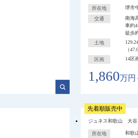
堺市
所在地
南海
交通
車約
徒歩約
129.
土地
（47.
14区
区画
1,860
万円
先着順販売中
ジュネス和歌山 大谷
和歌
所在地