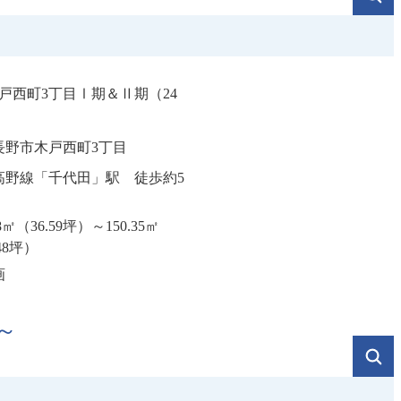
戸西町3丁目Ⅰ期＆Ⅱ期（24
長野市木戸西町3丁目
高野線「千代田」駅 徒歩約5
98㎡（36.59坪）～150.35㎡
48坪）
画
～