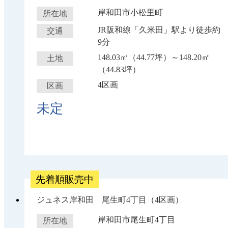
岸和田市小松里町
所在地
JR阪和線「久米田」駅より徒歩約
交通
9分
148.03㎡（44.77坪）～148.20㎡
土地
（44.83坪）
4区画
区画
未定
先着順販売中
ジュネス岸和田 尾生町4丁目（4区画）
岸和田市尾生町4丁目
所在地