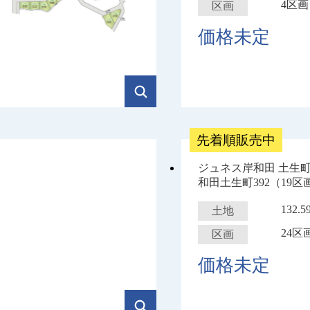
4区画
区画
価格未定
先着順販売中
ジュネス岸和田 土生町
和田土生町392（19区
132.
土地
24区
区画
価格未定