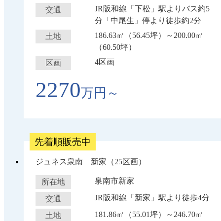
JR阪和線「下松」駅よりバス約5
交通
分「中尾生」停より徒歩約2分
186.63㎡（56.45坪）～200.00㎡
土地
（60.50坪）
4区画
区画
2270
万円～
先着順販売中
ジュネス泉南 新家（25区画）
泉南市新家
所在地
JR阪和線「新家」駅より徒歩4分
交通
181.86㎡（55.01坪）～246.70㎡
土地