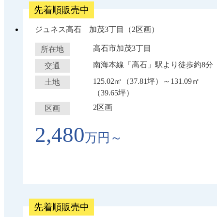
先着順販売中
ジュネス高石 加茂3丁目（2区画）
高石市加茂3丁目
所在地
南海本線「高石」駅より徒歩約8分
交通
125.02㎡（37.81坪）～131.09㎡
土地
（39.65坪）
2区画
区画
2,480
万円～
先着順販売中