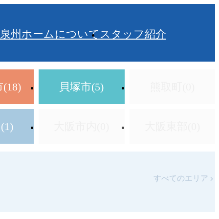
泉州ホームについて
スタッフ紹介
18)
貝塚市(5)
熊取町(0)
1)
大阪市内(0)
大阪東部(0)
すべてのエリア