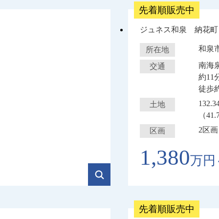
先着順販売中
ジュネス和泉 納花町
和泉
所在地
南海
交通
約1
徒歩
132.
土地
（41.
2区画
区画
1,380
万円
先着順販売中