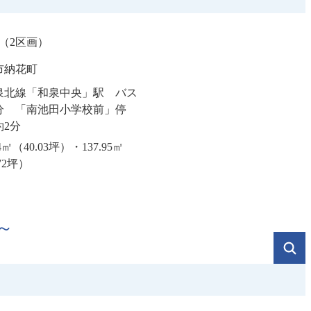
（2区画）
市納花町
泉北線「和泉中央」駅 バス
1分 「南池田小学校前」停
約2分
34㎡（40.03坪）・137.95㎡
72坪）
～